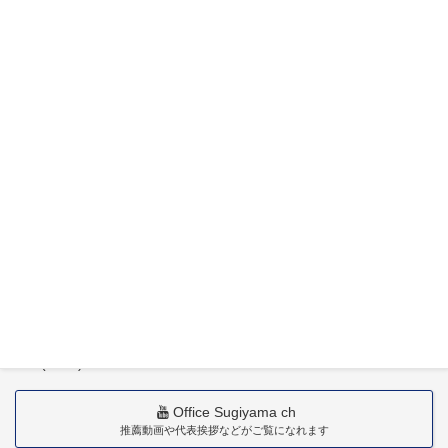
特定社会保険労務士杉山晃浩事務所
〒880-0211
宮崎市佐土原町下田島20034番地
TEL(0985)36-1418
Office Sugiyama ch
推薦動画や代表挨拶などがご覧になれます