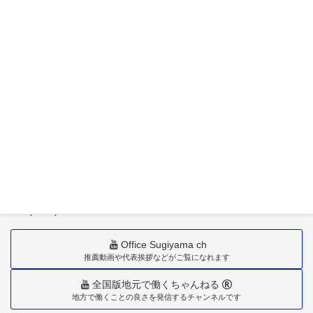
〒880-0211
宮崎市佐土原町下田島20034番地
TEL(0985)36-1418
Office Sugiyama ch
推薦動画や代表挨拶などがご覧になれます
全国版地元で働くちゃんねる
地方で働くことの良さを発信するチャンネルです