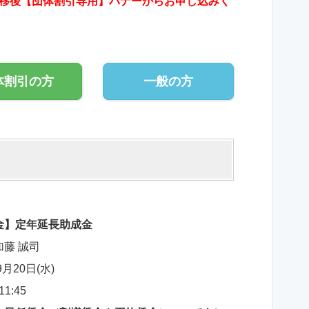
移後【団体割引専用】バナーからお申し込みく
体割引の方
一般の方
金】定年延長助成金
藤 誠司
9月20日(水)
11:45