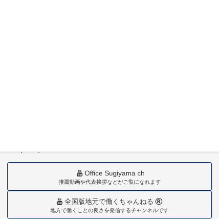
〒880-0211
宮崎市佐土原町下田島20034番地
TEL(0985)36-1418
Office Sugiyama ch
推薦動画や代表挨拶などがご覧になれます
全国版地元で働くちゃんねる
地方で働くことの良さを発信するチャンネルです