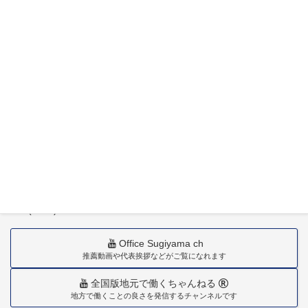
〒880-0211
宮崎市佐土原町下田島20034番地
TEL(0985)36-1418
Office Sugiyama ch
推薦動画や代表挨拶などがご覧になれます
全国版地元で働くちゃんねる
地方で働くことの良さを発信するチャンネルです