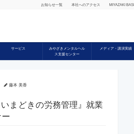
お知らせ一覧
本社へのアクセス
MIYAZAKI 
サービス
みやざきメンタルヘル
メディア・講演実績
ス支援センター
藤本 美香
！『いまどきの労務管理』就業
ナー