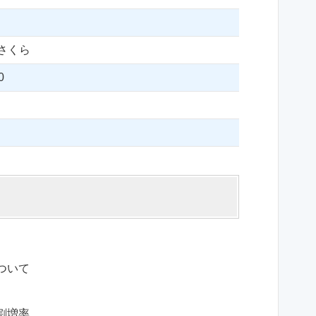
さくら
0
ついて
割増率