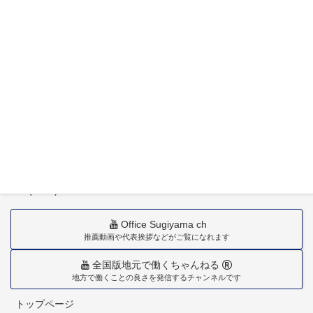
〒880-0211
宮崎市佐土原町下田島20034番地
TEL(0985)36-1418
Office Sugiyama ch
推薦動画や代表挨拶などがご覧になれます
全国版地元で働くちゃんねる
地方で働くことの良さを発信するチャンネルです
トップページ