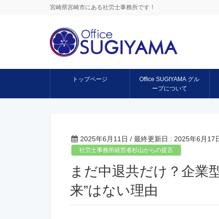
宮崎県宮崎市にある社労士事務所です！
トップページ
Office SUGIYAMA グル
ープについて
2025年6月11日
/ 最終更新日 :
2025年6月17
社労士事務所経営者杉山からの提言
まだ中退共だけ？企業型
来”はない理由