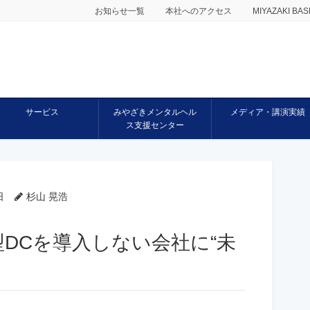
お知らせ一覧
本社へのアクセス
MIYAZAKI 
サービス
みやざきメンタルヘル
メディア・講演実績
ス支援センター
日
杉山 晃浩
DCを導入しない会社に“未