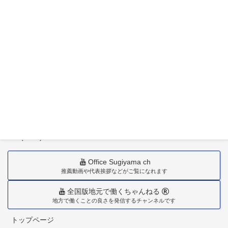
〒880-0211
宮崎市佐土原町下田島20034番地
TEL(0985)36-1418
Office Sugiyama ch
推薦動画や代表挨拶などがご覧になれます
全国版地元で働くちゃんねる
地方で働くことの良さを発信するチャンネルです
トップページ