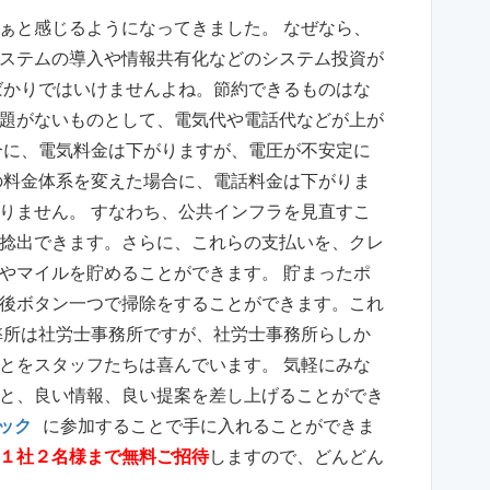
ぁと感じるようになってきました。 なぜなら、
ステムの導入や情報共有化などのシステム投資が
ばかりではいけませんよね。節約できるものはな
題がないものとして、電気代や電話代などが上が
合に、電気料金は下がりますが、電圧が不安定に
の料金体系を変えた場合に、電話料金は下がりま
りません。 すなわち、公共インフラを見直すこ
捻出できます。さらに、これらの支払いを、クレ
やマイルを貯めることができます。 貯まったポ
後ボタン一つで掃除をすることができます。これ
弊所は社労士事務所ですが、社労士事務所らしか
とをスタッフたちは喜んでいます。 気軽にみな
と、良い情報、良い提案を差し上げることができ
ック
に参加することで手に入れることができま
１社２名様まで無料ご招待
しますので、どんどん