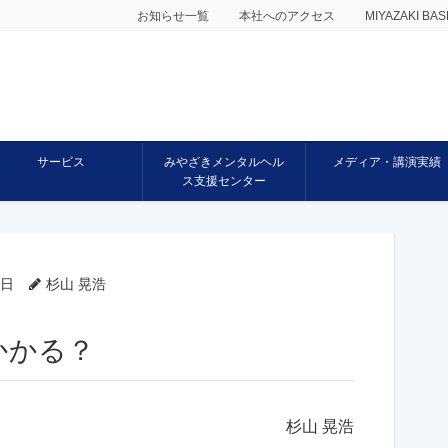
お知らせ一覧
本社へのアクセス
MIYAZAKI 
サービス
みやざきメンタルヘル
メディア・講演実績
ス支援センター
7日
杉山 晃浩
かかる？
杉山 晃浩