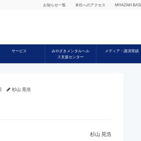
お知らせ一覧
本社へのアクセス
MIYAZAKI 
サービス
みやざきメンタルヘル
メディア・講演実績
ス支援センター
日
杉山 晃浩
杉山 晃浩