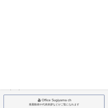
特定社会保険労務士杉山晃浩事務所
〒880-0211
宮崎市佐土原町下田島20034番地
TEL(0985)36-1418
Office Sugiyama ch
推薦動画や代表挨拶などがご覧になれます