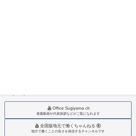
〒880-0211
宮崎市佐土原町下田島20034番地
TEL(0985)36-1418
Office Sugiyama ch
推薦動画や代表挨拶などがご覧になれます
全国版地元で働くちゃんねる
地方で働くことの良さを発信するチャンネルです