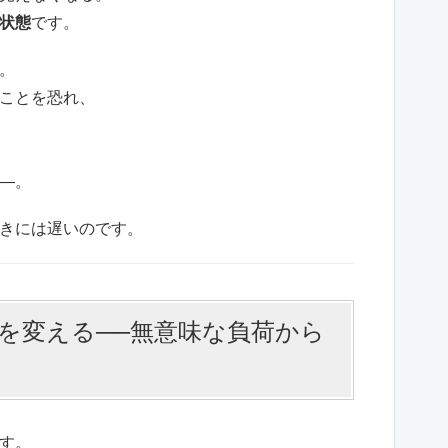
状態
です。
。
ことを恐れ、
―。
きには遅いのです。
を変える──無意味な負荷から
す。