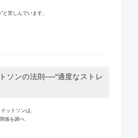
い”と苦しんでいます。
トソンの法則──“適度なストレ
とドットソンは、
関係を調べ、