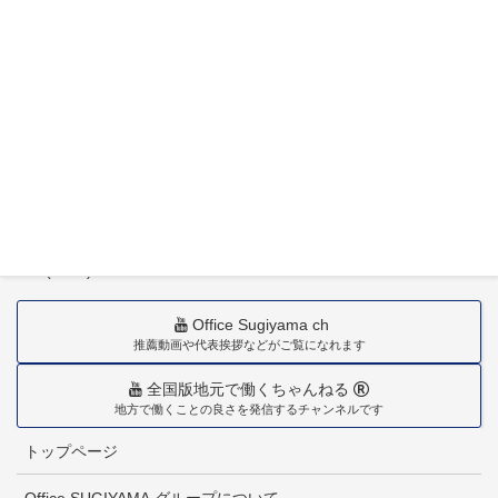
〒880-0211
宮崎市佐土原町下田島20034番地
TEL(0985)36-1418
Office Sugiyama ch
推薦動画や代表挨拶などがご覧になれます
全国版地元で働くちゃんねる
地方で働くことの良さを発信するチャンネルです
トップページ