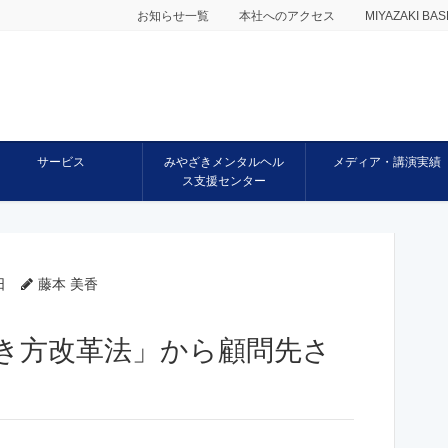
お知らせ一覧
本社へのアクセス
MIYAZAKI 
サービス
みやざきメンタルヘル
メディア・講演実績
ス支援センター
日
藤本 美香
「働き方改革法」から顧問先さ