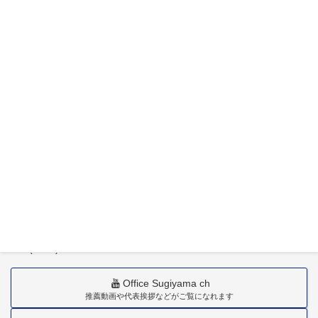
特定社会保険労務士杉山晃浩事務所
〒880-0211
宮崎市佐土原町下田島20034番地
TEL(0985)36-1418
Office Sugiyama ch
推薦動画や代表挨拶などがご覧になれます