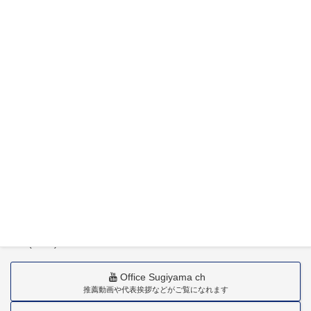
特定社会保険労務士杉山晃浩事務所
〒880-0211
宮崎市佐土原町下田島20034番地
TEL(0985)36-1418
Office Sugiyama ch
推薦動画や代表挨拶などがご覧になれます