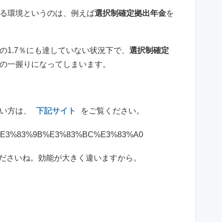
る環境というのは、例えば
選択制確定拠出年金
を
の1.7％にも達していない状況下で、
選択制確定
の一握りになってしまいます。
い方は、
下記サイト
をご覧ください。
zakidc/%E3%83%9B%E3%83%BC%E3%83%A0
くださいね。効能が大きく違いますから。