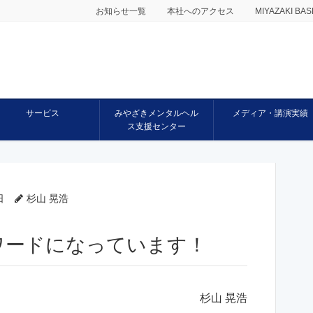
お知らせ一覧
本社へのアクセス
MIYAZAKI 
サービス
みやざきメンタルヘル
メディア・講演実績
ス支援センター
日
杉山 晃浩
ワードになっています！
杉山 晃浩