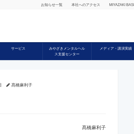
お知らせ一覧
本社へのアクセス
MIYAZAKI 
サービス
みやざきメンタルヘル
メディア・講演実績
ス支援センター
日
髙橋麻利子
髙橋麻利子