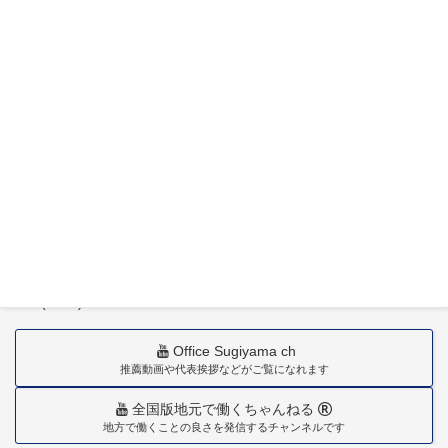
〒880-0211
宮崎市佐土原町下田島20034番地
TEL(0985)36-1418
Office Sugiyama ch
推薦動画や代表挨拶などがご覧になれます
全国版地元で働くちゃんねる
地方で働くことの良さを発信するチャンネルです