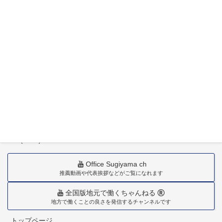
〒880-0211
宮崎市佐土原町下田島20034番地
TEL(0985)36-1418
Office Sugiyama ch
推薦動画や代表挨拶などがご覧になれます
全国版地元で働くちゃんねる
地方で働くことの良さを発信するチャンネルです
トップページ