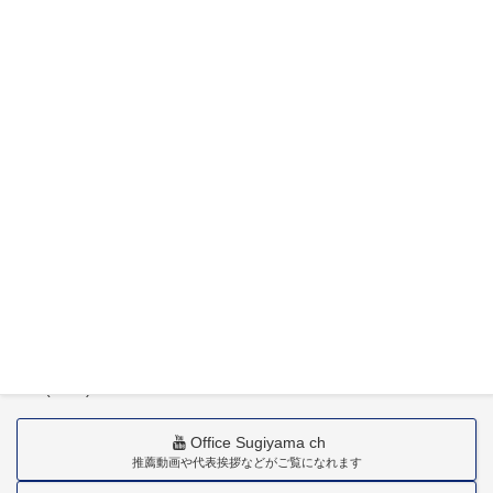
特定社会保険労務士杉山晃浩事務所
〒880-0211
宮崎市佐土原町下田島20034番地
TEL(0985)36-1418
Office Sugiyama ch
推薦動画や代表挨拶などがご覧になれます