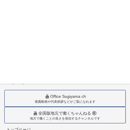
〒880-0211
宮崎市佐土原町下田島20034番地
TEL(0985)36-1418
Office Sugiyama ch
推薦動画や代表挨拶などがご覧になれます
全国版地元で働くちゃんねる
地方で働くことの良さを発信するチャンネルです
トップページ