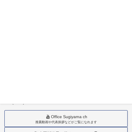
特定社会保険労務士杉山晃浩事務所
〒880-0211
宮崎市佐土原町下田島20034番地
TEL(0985)36-1418
Office Sugiyama ch
推薦動画や代表挨拶などがご覧になれます