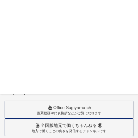
〒880-0211
宮崎市佐土原町下田島20034番地
TEL(0985)36-1418
Office Sugiyama ch
推薦動画や代表挨拶などがご覧になれます
全国版地元で働くちゃんねる
地方で働くことの良さを発信するチャンネルです