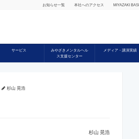
お知らせ一覧
本社へのアクセス
MIYAZAKI 
サービス
みやざきメンタルヘル
メディア・講演実績
ス支援センター
杉山 晃浩
杉山 晃浩