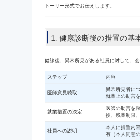
トーリー形式でお伝えします。
1. 健康診断後の措置の基
健診後、異常所見がある社員に対して、会
ステップ
内容
異常所見者に
医師意見聴取
就業上の助言
医師の助言を
就業措置の決定
換、残業制限
本人に措置内
社員への説明
有（本人同意