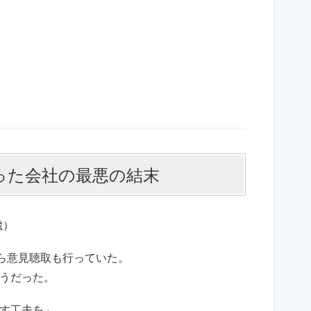
怠った会社の最悪の結末
歳）
ら意見聴取も行っていた。
うだった。
す工夫を」