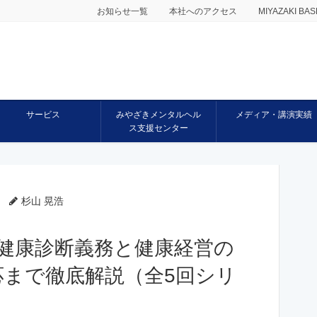
お知らせ一覧
本社へのアクセス
MIYAZAKI 
サービス
みやざきメンタルヘル
メディア・講演実績
ス支援センター
杉山 晃浩
健康診断義務と健康経営の
応まで徹底解説（全5回シリ