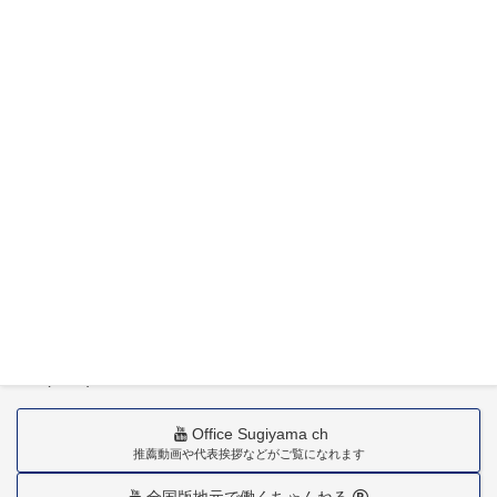
特定社会保険労務士杉山晃浩事務所
〒880-0211
宮崎市佐土原町下田島20034番地
TEL(0985)36-1418
Office Sugiyama ch
推薦動画や代表挨拶などがご覧になれます