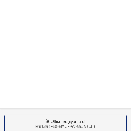
特定社会保険労務士杉山晃浩事務所
〒880-0211
宮崎市佐土原町下田島20034番地
TEL(0985)36-1418
Office Sugiyama ch
推薦動画や代表挨拶などがご覧になれます