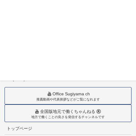
〒880-0211
宮崎市佐土原町下田島20034番地
TEL(0985)36-1418
Office Sugiyama ch
推薦動画や代表挨拶などがご覧になれます
全国版地元で働くちゃんねる
地方で働くことの良さを発信するチャンネルです
トップページ