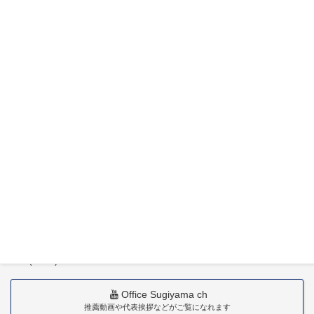
特定社会保険労務士杉山晃浩事務所
〒880-0211
宮崎市佐土原町下田島20034番地
TEL(0985)36-1418
Office Sugiyama ch
推薦動画や代表挨拶などがご覧になれます