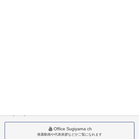
特定社会保険労務士杉山晃浩事務所
〒880-0211
宮崎市佐土原町下田島20034番地
TEL(0985)36-1418
Office Sugiyama ch
推薦動画や代表挨拶などがご覧になれます