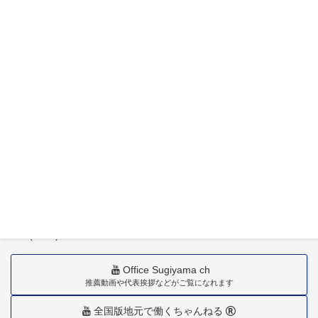
特定社会保険労務士杉山晃浩事務所
〒880-0211
宮崎市佐土原町下田島20034番地
TEL(0985)36-1418
Office Sugiyama ch
推薦動画や代表挨拶などがご覧になれます
全国版地元で働くちゃんねる