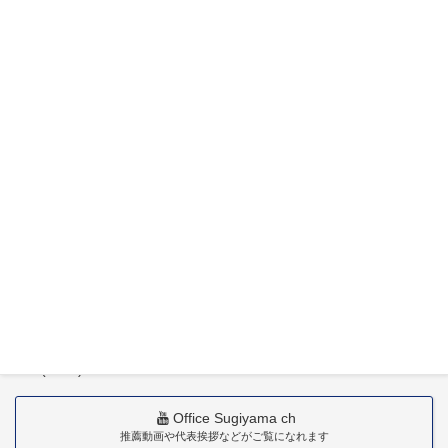
特定社会保険労務士杉山晃浩事務所
〒880-0211
宮崎市佐土原町下田島20034番地
TEL(0985)36-1418
Office Sugiyama ch
推薦動画や代表挨拶などがご覧になれます