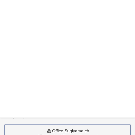
特定社会保険労務士杉山晃浩事務所
〒880-0211
宮崎市佐土原町下田島20034番地
TEL(0985)36-1418
Office Sugiyama ch