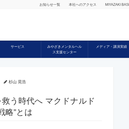
お知らせ一覧
本社へのアクセス
MIYAZAKI 
サービス
みやざきメンタルヘル
メディア・講演実績
ス支援センター
杉山 晃浩
救う時代へ マクドナルド
戦略”とは