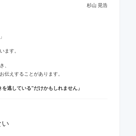
杉山 晃浩
」
います。
き、
お伝えすることがあります。
きを逃している”だけかもしれません」
ない