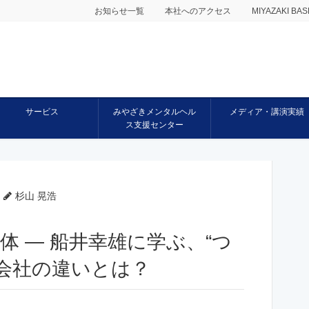
お知らせ一覧
本社へのアクセス
MIYAZAKI 
サービス
みやざきメンタルヘル
メディア・講演実績
ス支援センター
杉山 晃浩
体 ― 船井幸雄に学ぶ、“つ
会社の違いとは？